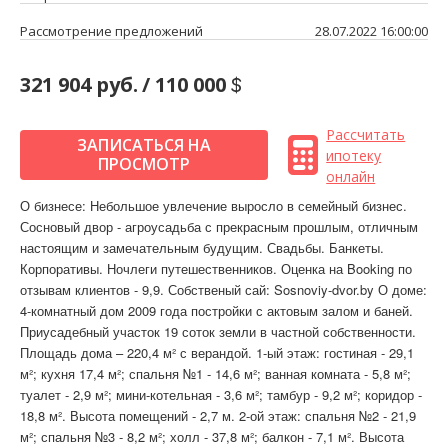
Рассмотрение предложений
28.07.2022 16:00:00
321 904 руб.
/
110 000
Рассчитать
ЗАПИСАТЬСЯ НА
ипотеку
ПРОСМОТР
онлайн
О бизнесе: Небольшое увлечение выросло в семейный бизнес.
Сосновый двор - агроусадьба с прекрасным прошлым, отличным
настоящим и замечательным будущим. Свадьбы. Банкеты.
Корпоративы. Ночлеги путешественников. Оценка на Booking по
отзывам клиентов - 9,9. Собственый сай: Sosnoviy-dvor.by О доме:
4-комнатный дом 2009 года постройки с актовым залом и баней.
Приусадебный участок 19 соток земли в частной собственности.
Площадь дома – 220,4 м² с верандой. 1-ый этаж: гостиная - 29,1
м²; кухня 17,4 м²; спальня №1 - 14,6 м²; ванная комната - 5,8 м²;
туалет - 2,9 м²; мини-котельная - 3,6 м²; тамбур - 9,2 м²; коридор -
18,8 м². Высота помещений - 2,7 м. 2-ой этаж: спальня №2 - 21,9
м²; спальня №3 - 8,2 м²; холл - 37,8 м²; балкон - 7,1 м². Высота