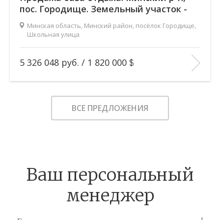
пос. Городище. Земельный участок -
10,72 га. Здания - 5032м2.
Минская область, Минский район, посёлок Городище,
Школьная улица
17 июня 2026
2
Площадь (общ/жил/кух), м
:
5032/—/—
5 326 048 руб.
/
1 820 000
Количество комнат:
—
Этаж:
—/—
В ИЗБРАННОЕ
ВСЕ ПРЕДЛОЖЕНИЯ
Ваш персональный
менеджер