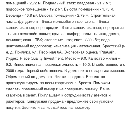
помещений - 2,72 м. Подвальный этаж: кладовая - 21,7 м²;
подсобное помещение - 19,2 м². Высота помещений - 1,75 м.
Веранда - 46,8 м². Высота помещения - 2,79 м. Строительная
часть: фундамент - блоки железобетонные; стены - блоки
газосиликатные; перегородки - блоки газосиликатные; перекрытия
- плиты железобетонные; крыша - шифер; полы - плитка, доска,
ламинат; окна - ПВХ; отопление - газ; свет - 380 кВт; вода -
центральный водопровод; канализация - автономная. Брестский р-
н, д. Прилуки, ул. Песочная 6А. Экспертная оценка "Риабай".
Индекс Place Quality Investment. Место – 9,0. Качество жилья –
9,2. Инвестиционная привлекательность – 10,0. В собственности с
2009 года. Первый собственник. В доме никто не зарегистрирован.
Обременений по дому нет. Чистая продажа. Бесплатно
проконсультируем по всем квартирам г. Бреста. Поможем
сделать правильный выбор и не совершить ошибку. Ваша
квартира в зачет. Приглашаем к сотрудничеству агентов и
риэлтеров. Конкурсная продажа - предложите свои условия
покупки. Звоните и записывайтесь на просмотр.